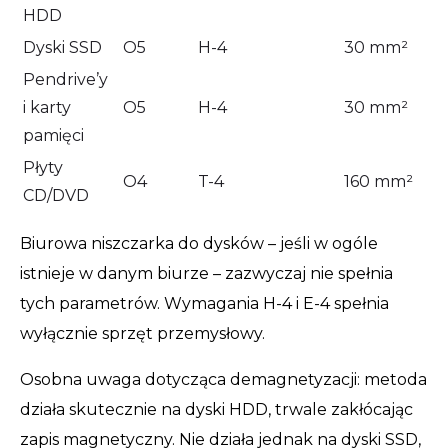
HDD
Dyski SSD
O5
H-4
30 mm²
Pendrive’y
i karty
O5
H-4
30 mm²
pamięci
Płyty
O4
T-4
160 mm²
CD/DVD
Biurowa niszczarka do dysków – jeśli w ogóle
istnieje w danym biurze – zazwyczaj nie spełnia
tych parametrów. Wymagania H-4 i E-4 spełnia
wyłącznie sprzęt przemysłowy.
Osobna uwaga dotycząca demagnetyzacji: metoda
działa skutecznie na dyski HDD, trwale zakłócając
zapis magnetyczny. Nie działa jednak na dyski SSD,