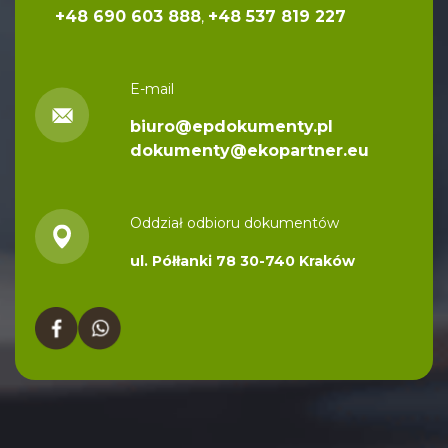
+48 690 603 888
+48 537 819 227
,
i
v
e
E-mail
:
biuro@epdokumenty.pl
dokumenty@ekopartner.eu
Oddział odbioru dokumentów
ul. Półłanki 78 30-740 Kraków