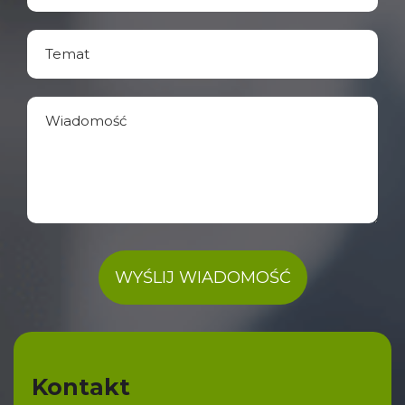
WYŚLIJ WIADOMOŚĆ
A
l
Kontakt
t