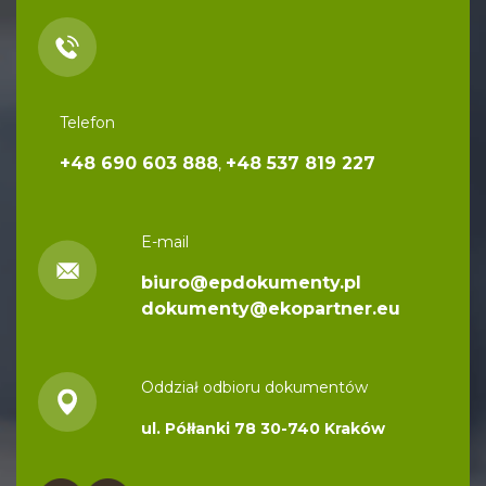
e
r
n
a
Telefon
t
+48 690 603 888
+48 537 819 227
,
i
v
e
E-mail
:
biuro@epdokumenty.pl
dokumenty@ekopartner.eu
Oddział odbioru dokumentów
ul. Półłanki 78 30-740 Kraków