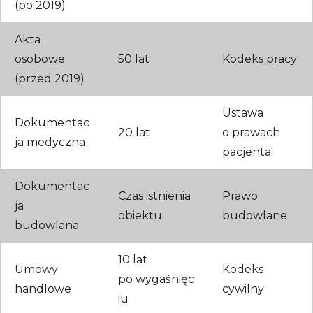
(po 2019)
Akta
osobowe
50 lat
Kodeks pracy
(przed 2019)
Ustawa
Dokumentac
20 lat
o prawach
ja medyczna
pacjenta
Dokumentac
Czas istnienia
Prawo
ja
obiektu
budowlane
budowlana
10 lat
Umowy
Kodeks
po wygaśnięc
handlowe
cywilny
iu