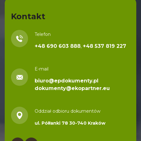
A
l
Kontakt
t
e
Telefon
r
n
+48 690 603 888
+48 537 819 227
,
a
t
E-mail
i
v
biuro@epdokumenty.pl
dokumenty@ekopartner.eu
e
:
Oddział odbioru dokumentów
ul. Półłanki 78 30-740 Kraków