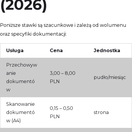
(2026)
Poniższe stawki są szacunkowe i zależą od wolumenu
oraz specyfiki dokumentacji:
Usługa
Cena
Jednostka
Przechowyw
anie
3,00 – 8,00
pudło/miesiąc
dokumentó
PLN
w
Skanowanie
0,15 – 0,50
dokumentó
strona
PLN
w (A4)