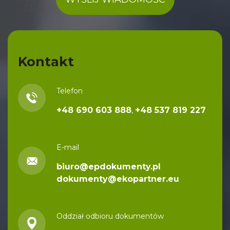
A
l
Kontakt
t
e
Telefon
r
n
+48 690 603 888
+48 537 819 227
,
a
t
E-mail
i
v
biuro@epdokumenty.pl
dokumenty@ekopartner.eu
e
:
Oddział odbioru dokumentów