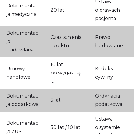
Ustawa
Dokumentac
20 lat
o prawach
ja medyczna
pacjenta
Dokumentac
Czas istnienia
Prawo
ja
obiektu
budowlane
budowlana
10 lat
Umowy
Kodeks
po wygaśnięc
handlowe
cywilny
iu
Dokumentac
Ordynacja
5 lat
ja podatkowa
podatkowa
Ustawa
Dokumentac
50 lat / 10 lat
o systemie
ja ZUS