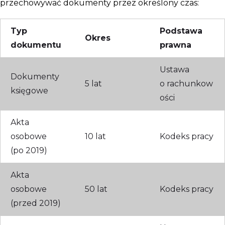
przechowywać dokumenty przez określony czas:
Typ
Podstawa
Okres
dokumentu
prawna
Ustawa
Dokumenty
5 lat
o rachunkow
księgowe
ości
Akta
osobowe
10 lat
Kodeks pracy
(po 2019)
Akta
osobowe
50 lat
Kodeks pracy
(przed 2019)