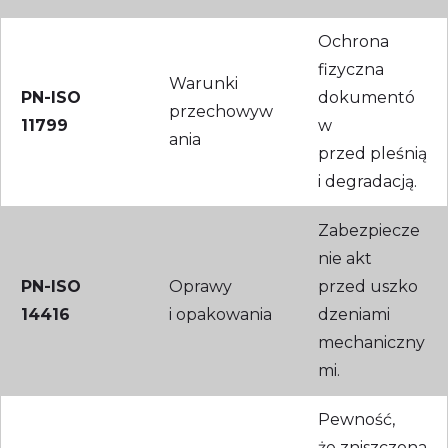
Ochrona
fizyczna
Warunki
PN-ISO
dokumentó
przechowyw
11799
w
ania
przed pleśnią
i degradacją.
Zabezpiecze
nie akt
PN-ISO
Oprawy
przed uszko
14416
i opakowania
dzeniami
mechaniczny
mi.
Pewność,
że zniszczona