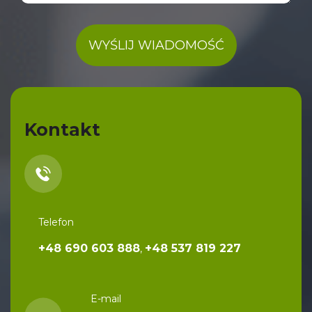
WYŚLIJ WIADOMOŚĆ
A
l
Kontakt
t
e
r
n
a
Telefon
t
+48 690 603 888
+48 537 819 227
,
i
v
e
E-mail
: